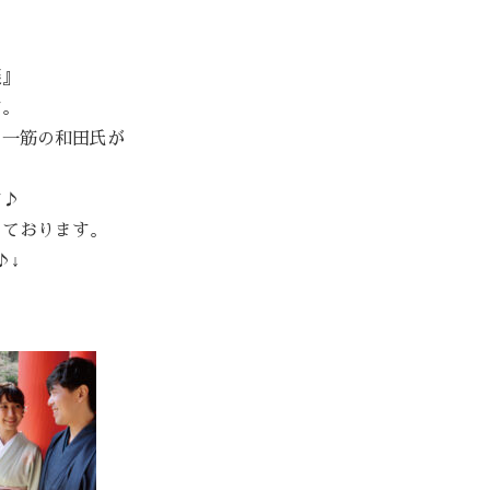
展』
す。
の一筋の和田氏が
す♪
しております。
♪↓