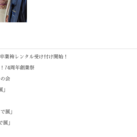
こ 卒業袴レンタル受け付け開始！
催！74周年創業祭
ルの会
展」
そで展」
で展」