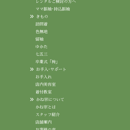
レンタルご検討の方へ
ママ振袖･持込振袖
きもの
訪問着
色無地
留袖
ゆかた
七五三
卒業式「袴」
お手入･サポート
お手入れ
店内美容室
着付教室
かね宗について
かね宗とは
スタッフ紹介
店舗案内
お客様の声