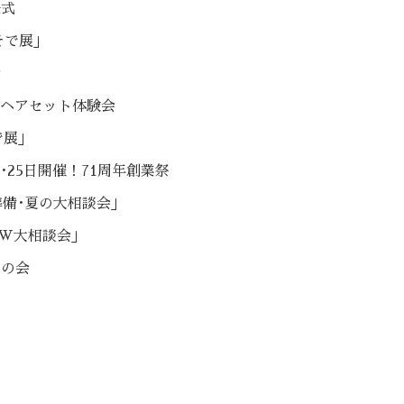
任式
そで展」
会
6日ヘアセット体験会
で展」
4日･25日開催！71周年創業祭
準備･夏の大相談会」
W大相談会」
ルの会