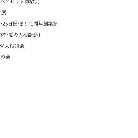
6日ヘアセット体験会
で展」
4日･25日開催！71周年創業祭
準備･夏の大相談会」
W大相談会」
ルの会