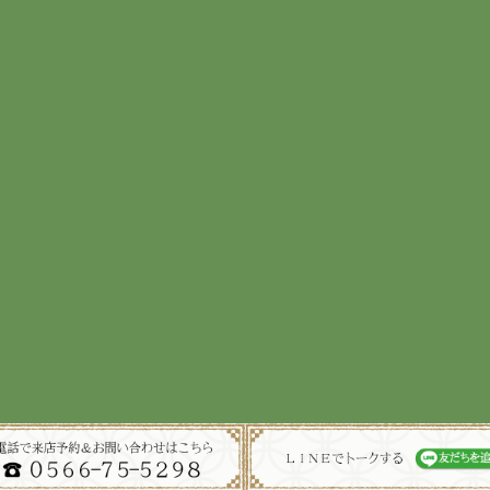
Copyright© かね宗. All Rights Reserved.