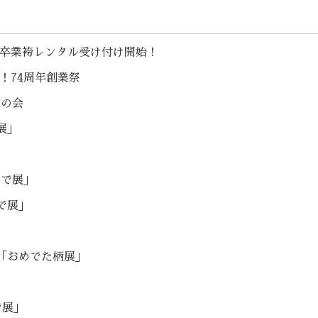
こ 卒業袴レンタル受け付け開始！
催！74周年創業祭
ルの会
展」
そで展」
で展」
「おめでた柄展」
で展」