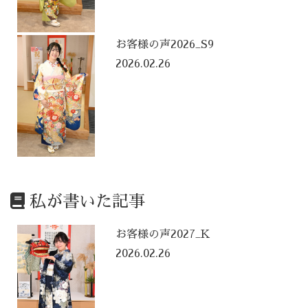
お客様の声2026_S9
2026.02.26
私が書いた記事
お客様の声2027_K
2026.02.26