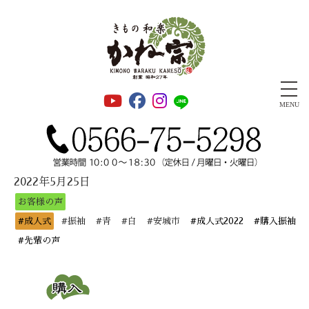
安城きもの和楽かね宗 振袖・成人式・着物・千總正規取扱店
MENU
2022年5月25日
お客様の声
#成人式
#振袖
#青
#白
#安城市
#成人式2022
#購入振袖
#先輩の声