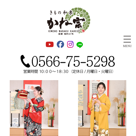
安城きもの和楽かね宗 振袖・成人式・着物・千總正規取扱店
MENU