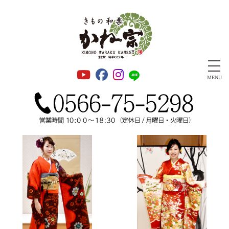
安城きもの和楽かね宗 振袖・成人式・着物・千總正規取扱店
MENU