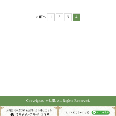
< 前へ
1
2
3
4
Copyright© かね宗. All Rights Reserved.